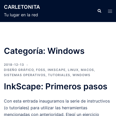
Skip
CARLETONITA
to
Search
Tog
Tu lugar en la red
content
men
Categoría:
Windows
2018-12-13
DISEÑO GRÁFICO
,
FOSS
,
INKSCAPE
,
LINUX
,
MACOS
,
SISTEMAS OPERATIVOS
,
TUTORIALES
,
WINDOWS
InkScape: Primeros pasos
Con esta entrada inauguramos la serie de instructivos
(o tutoriales) para utilizar las herramientas
mencionadas con anterioridad. Elegí un ejercicio