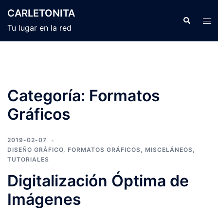
Skip
CARLETONITA
to
Search
Tog
Tu lugar en la red
content
men
Categoría:
Formatos
Gráficos
2019-02-07
DISEÑO GRÁFICO
,
FORMATOS GRÁFICOS
,
MISCELÁNEOS
,
TUTORIALES
Digitalización Óptima de
Imágenes